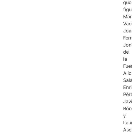
que
fig
Mar
Vare
Joa
Fer
Jon
de
la
Fue
Alic
Sala
Enr
Pér
Jav
Bon
y
Lau
Ase