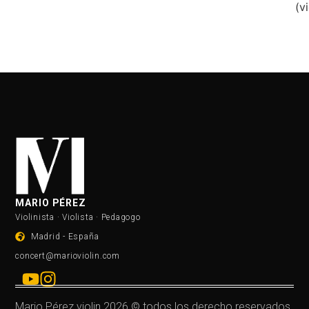
(v
MARIO PÉREZ
Violinista · Violista · Pedagogo
Madrid - España
concert@marioviolin.com
Mario Pérez violin 2026 © todos los derecho reservados