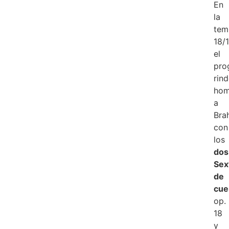
En
la
tem
18/1
el
pro
rin
hom
a
Bra
con
los
dos
Sex
de
cue
op.
18
y