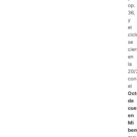
op.
36,
y
el
cicl
se
cier
en
la
20/
con
el
Oct
de
cue
en
Mi
bem