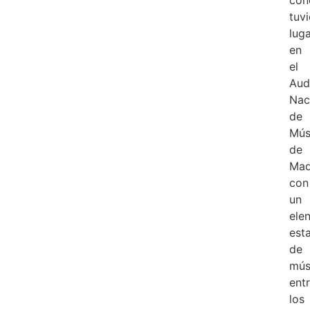
tuv
lug
en
el
Aud
Nac
de
Mús
de
Mad
con
un
ele
est
de
mús
ent
los