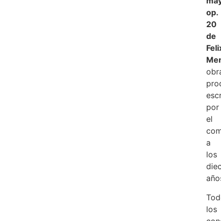
may
op.
20
de
Feli
Men
obr
pro
escr
por
el
com
a
los
diec
año
Tod
los
con