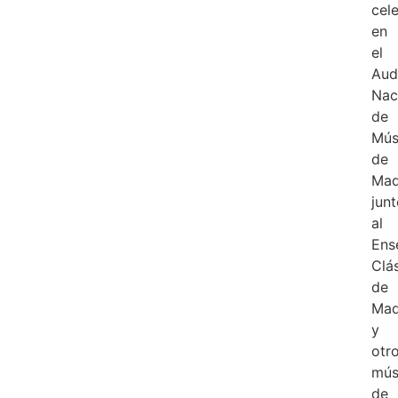
cel
en
el
Aud
Nac
de
Mús
de
Mad
jun
al
Ens
Clá
de
Mad
y
otr
mús
de