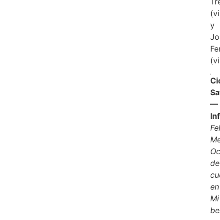
Tr
(v
y
Jo
Fe
(v
Ci
Sa
—
In
Fe
Me
Oc
de
cu
en
Mi
be