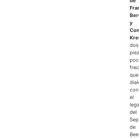
de
Fra
Ber
y
Con
Kre
dos
pie
poc
fre
que
dia
con
el
leg
del
Sep
de
Bee