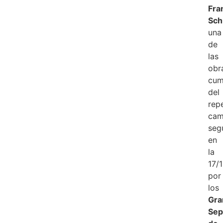
Fra
Sch
una
de
las
obr
cum
del
rep
cam
seg
en
la
17/
por
los
Gra
Sep