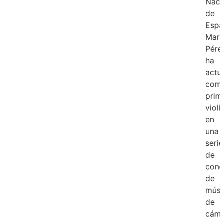
Nac
de
Esp
Mar
Pér
ha
act
co
pri
viol
en
una
seri
de
con
de
mús
de
cám